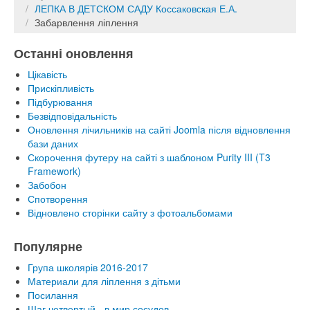
ЛЕПКА В ДЕТСКОМ САДУ Коссаковская Е.А.
Забарвлення ліплення
Останні оновлення
Цікавість
Прискіпливість
Підбурювання
Безвідповідальність
Оновлення лічильників на сайті Joomla після відновлення
бази даних
Скорочення футеру на сайті з шаблоном Purity III (T3
Framework)
Забобон
Спотворення
Відновлено сторінки сайту з фотоальбомами
Популярне
Група школярів 2016-2017
Материали для ліплення з дітьми
Посилання
Шаг четвертый - в мир сосудов