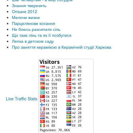
Знання тверезять
Опішне 2012
Мелочи жизни
Парцелянове кохання
Не боюсь разсипати сіль
Що таке лінь та як її позбутися
Лепка в детском саду
Про заняття керамікою в Керамічній студії Харкова
Live Traffic Stats