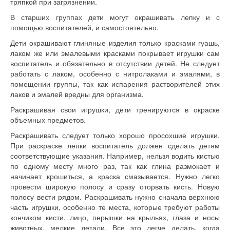
тряпкой при загрязнении.
В старших группах дети могут окрашивать лепку и с
помощью воспитателей, и самостоятельно.
Дети окрашивают глиняные изделия только красками гуашь,
лаком же или эмалевыми красками покрывает игрушки сам
воспитатель и обязательно в отсутствии детей. Не следует
работать с лаком, особенно с нитролаками и эмалями, в
помещении группы, так как испарения растворителей этих
лаков и эмалей вредны для организма.
Раскрашивая свои игрушки, дети тренируются в окраске
объемных предметов.
Раскрашивать следует только хорошо просохшие игрушки.
При раскраске лепки воспитатель должен сделать детям
соответствующие указания. Например, нельзя водить кистью
по одному месту много раз, так как глина размокает и
начинает крошиться, а краска смазывается. Нужно легко
провести широкую полосу и сразу оторвать кисть. Новую
полосу вести рядом. Раскрашивать нужно сначала верхнюю
часть игрушки, особенно те места, которые требуют работы
кончиком кисти, лицо, перышки на крыльях, глаза и носы
животных, мелкие детали. Все это легче делать, когда