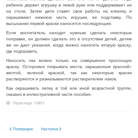
ребенок держит игрушку в левой руке или поддерживает ее
на столе. Затем дети ставят свои работы на клеенку и
окрашивают нижнюю часть игрушки, ее подставку. По
высыхании первой краски наносятся последующие.
Если воспитатель находит нужным сделать некоторые
поправки, он должен сделать это в отсутствии детей, детям
же он дает указания, когда можно наносить вторую краску,
где подправить.
Наносить лак можно только на совершенно просохшую
краску. Осторожно покрывать места, окрашенные красной»
желтой, зеленой краской, так как некоторые краски
растворяются и размазываются растворителем лаков.
Как окрашивать лепку в той или иной возрастной группе,
сказано в иллюстративной части пособия.
Перегляди: 10851
Попередня стаття: Младшая группа (2—4 года)
Наступна стаття: Содержание лепки
Попередня
Наступна