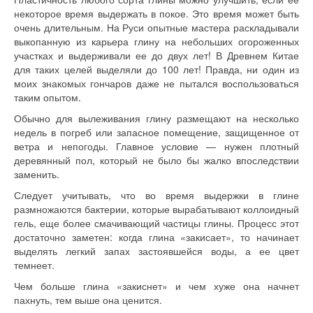
некоторое время выдержать в покое. Это время может быть
очень длительным. На Руси опытные мастера раскладывали
выкопанную из карьера глину на небольших огороженных
участках и выдерживали ее до двух лет! В Древнем Китае
для таких целей выделяли до 100 лет! Правда, ни один из
моих знакомых гончаров даже не пытался воспользоваться
таким опытом.
Обычно для вылеживания глину размещают на несколько
недель в погреб или запасное помещение, защищенное от
ветра и непогоды. Главное условие — нужен плотный
деревянный пол, который не было бы жалко впоследствии
заменить.
Следует учитывать, что во время выдерж­ки в глине
размножаются бактерии, которые вырабатывают коллоидный
гель, еще более смачи­вающий частицы глины. Процесс этот
достаточно заметен: когда глина «закисает», то начинает
выделять легкий запах застоявшейся воды, а ее цвет
темнеет.
Чем больше глина «закиснет» и чем хуже она начнет
пахнуть, тем выше она ценится.