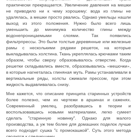
практически прекращается. Увеличение давления на мешки
не приводило ни к чему хорошему: вода из глины не
удалялась, а мешки просто рвались. Однако умельцы нашли
выход из этого положения. Нужно было всего лишь
уменьшить до минимума количество глины между
водонепроницаемыми слоями. Так появились
фильтрпрессы. Это были толстые деревянные или железные
рамы с несколькими рядами решеток, на которые
выкладывалась холстина. Ткань укреплялась крючками таким
образом, чтобы сверху образовывалось отверстие. Когда
решетки складывались вместе, образовывались «мешочки»,
в которые нагнеталась глиняная муть. Рамы устанавливали в
вертикальные ряды, холсты сжима­ли прессом, при этом
жидкость выдавливалась снизу.
Мне кажется, что описание принципа ста­ринных устройств
более полезно, чем их чертежи в аршинах и саженях.
Современный умелец, разобравшись в теории и
воспользовавшись новыми материалами, легко сумеет
сделать "ста­ринную новинку". Однако для малого
производства, а уж тем более для домашних поделок луч­ше
всего подходит сушка "с промокашкой". Суть этого метода
сводится к следующему.