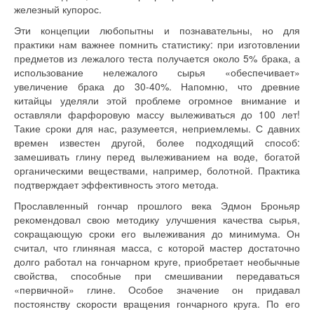
железный купорос.
Эти концепции любопытны и познавательны, но для
практики нам важнее помнить статистику: при изготовлении
предметов из лежалого теста получается около 5% брака, а
использование нележалого сырья «обеспечивает»
увеличение брака до 30-40%. Напомню, что древние
китайцы уделяли этой проблеме огромное внимание и
оставляли фарфоровую массу вылеживаться до 100 лет!
Такие сроки для нас, разумеется, неприемлемы. С давних
времен известен другой, более подходящий способ:
замешивать глину перед вылеживанием на воде, богатой
органическими веществами, например, болотной. Практика
подтверждает эффективность этого метода.
Прославленный гончар прошлого века Эдмон Броньяр
рекомендовал свою методику улучшения качества сырья,
сокращающую сроки его вылеживания до минимума. Он
считал, что глиняная масса, с которой мастер достаточно
долго работал на гончарном круге, приобретает необычные
свойства, способные при смешивании передаваться
«первичной» глине. Особое значение он придавал
постоянству скорости вращения гончарного круга. По его