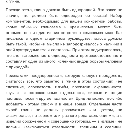
к глине.
Прежде всего, глина должна быть однородной. Это вовсе не
значит, что должен быть однороден ее состав! Набор
компонентов, необходимых для вашей конкретной работы,
кроме обыч­ных глинозема и кремнезема, может быть
огромен, но ни один из них не должен «высовываться». Как
писалось в одном старинном руководстве, масса должна
быть такой, чтобы «и мысли не заподозривалось о наличии в
оной чужеродных тел и составов». При этом подчеркивалось,
что это «стремление к однородности противоестественно и
составляет один из многочисленных видов борьбы человека
с природой».
Признаками неоднородности, которую следует преодолеть,
считалось все, что заметно в глине в этом состоянии: «ее
сложение, слоеватость, изгибы, прожилки, окрашенности,
круглые и остроконечные отдельности, жирные и тощие
частицы, песок и другие частности». Вряд ли можно что-либо
добавить к этому списку и в наше время. Отдельные части
сырой глины не должны различаться «ни цветом, ни
скважностью, ни зерном или разного рода скоплениями, а в
изделии обожженном и совершенно готовом, — в изломе» не
должны «заключаться отдельности, трещины и ссадины,