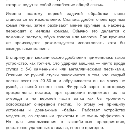
которые ведут за собой ослабление общей связи».
Именно поэтому первой задачей обработки глины
становится ее измельчение. Сначала дробят очень крупные
комья глины, затем разбивают менее крупные и, наконец,
переходят к мелким комкам. Обычно это делается с
помощью заступа, обуха топора или молотка. При крупном
же производстве рекомендуется использовать хотя бы
самодельные машины.
В старину для механического дробления применялась такое
устройство, как толчея. Это ударная машина — нечто вроде
ступки с 5-6 каменными или металлическими пестиками.
Отличие от ручной ступки заключается в том, что каждый
пестик весит по 20-30 кг и обрушивается он на массу не
рукой, а силой своего веса. Фигурный ворот, к которому
прикреплены пестики, при вращении поднимает их по
очереди и на верхней части витка как бы «роняет»,
освобождает очередной пестик. По этому же принципу
устроены и дренажные «бабы». Работает устройство
медленно, со страшным грохотом и не очень эффективно.
Но для использования в глинобитных предприятиях,
достаточно удаленных от жилья, вполне пригодно.