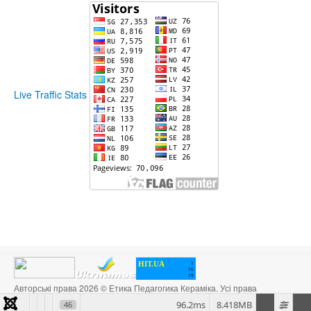
Live Traffic Stats
HIT.UA
1
16
19
Авторські права 2026 © Етика Педагогика Кераміка. Усі права
захищені. Designed by
JoomlArt.com
.
96.2ms
8.418MB
46