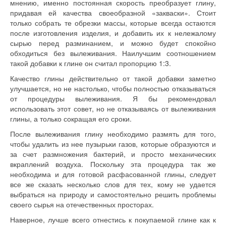
мнению, именно постоянная скорость преобразует глину,
придавая ей качества своеобразной «закваски». Стоит
только собрать те обрезки массы, которые всегда остаются
после изготовления изделия, и добавить их к нележалому
сырью перед разминанием, и можно будет спокойно
обходиться без вылеживания. Наилучшим соотношением
такой добавки к глине он считал пропорцию 1:3.
Качество глины действительно от такой добавки заметно
улучшается, но не настолько, чтобы полностью отказываться
от процедуры вылеживания. Я бы рекомендовал
использовать этот совет, но не отказываясь от вылеживания
глины, а только сокращая его сроки.
После вылеживания глину необходимо размять для того,
чтобы удалить из нее пузырьки газов, которые образуются и
за счет размножения бактерий, и просто механических
вкраплений воздуха. Поскольку эта процедура так же
необходима и для готовой расфасованной глины, следует
все же сказать несколько слов для тех, кому не удается
выбраться на природу и само­стоятельно решить проблемы
своего сырья на отечественных просторах.
Наверное, лучше всего отнестись к покупаемой глине как к