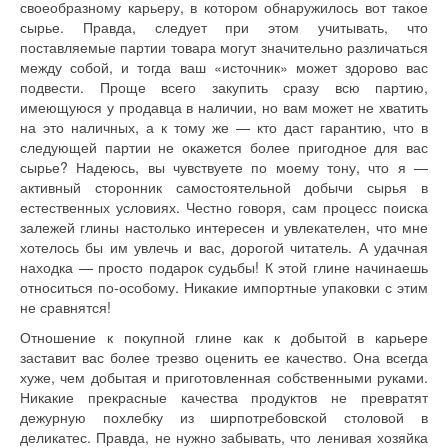
своеобразному карьеру, в котором обнаружилось вот такое
сырье. Правда, следует при этом учитывать, что
поставляемые партии товара могут значительно различаться
между собой, и тогда ваш «источник» может здорово вас
подвести. Проще всего закупить сразу всю партию,
имеющуюся у продавца в наличии, но вам может не хватить
на это наличных, а к тому же — кто даст гарантию, что в
следующей партии не окажется более пригодное для вас
сырье? Надеюсь, вы чувствуете по моему тону, что я —
активный сторонник самостоятельной добычи сырья в
естественных условиях. Честно говоря, сам процесс поиска
залежей глины настолько интересен и увлекателен, что мне
хотелось бы им увлечь и вас, дорогой читатель. А удачная
находка — просто подарок судьбы! К этой глине начинаешь
относиться по-особому. Никакие импортные упаковки с этим
не сравнятся!
Отношение к покупной глине как к добытой в карьере
заставит вас более трезво оценить ее качество. Она всегда
хуже, чем добытая и приготовленная собственными руками.
Никакие прекрасные качества продуктов не превратят
дежурную похлебку из ширпотребовской столовой в
деликатес. Правда, не нужно забывать, что ленивая хозяйка