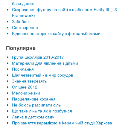
бази даних
Скорочення футеру на сайті з шаблоном Purity III (T3
Framework)
Забобон
Спотворення
Відновлено сторінки сайту з фотоальбомами
Популярне
Група школярів 2016-2017
Материали для ліплення з дітьми
Посилання
Шаг четвертый - в мир сосудов
Знання тверезять
Опішне 2012
Мелочи жизни
Парцелянове кохання
Не боюсь разсипати сіль
Що таке лінь та як її позбутися
Лепка в детском саду
Про заняття керамікою в Керамічній студії Харкова