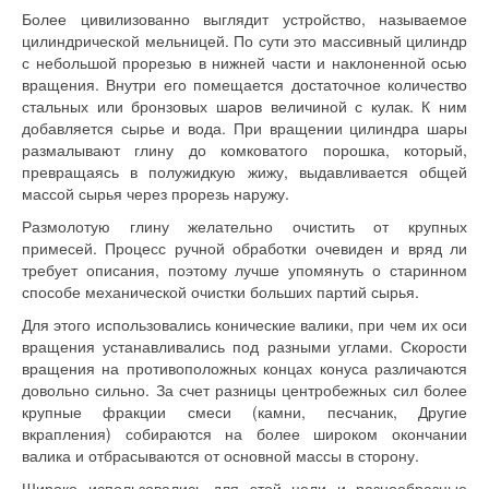
Более цивилизованно выглядит устройство, называемое
цилиндрической мельницей. По сути это массивный цилиндр
с небольшой прорезью в нижней части и наклоненной осью
вращения. Внутри его помещается достаточное количество
стальных или бронзовых шаров величиной с кулак. К ним
добавляется сырье и вода. При вращении цилиндра шары
размалывают глину до комковатого порошка, который,
превращаясь в полужидкую жижу, выдавливается общей
массой сырья через прорезь наружу.
Размолотую глину желательно очистить от крупных
примесей. Процесс ручной обработки очевиден и вряд ли
требует описания, поэтому лучше упомянуть о старинном
способе механической очистки больших партий сырья.
Для этого использовались конические валики, при чем их оси
вращения устанавливались под разными углами. Скорости
вращения на противоположных концах конуса различаются
доволь­но сильно. За счет разницы центробежных сил более
крупные фракции смеси (камни, песчаник, Другие
вкрапления) собираются на более широком окончании
валика и отбрасываются от основной массы в сторону.
Широко использовались для этой цели и разнообразные