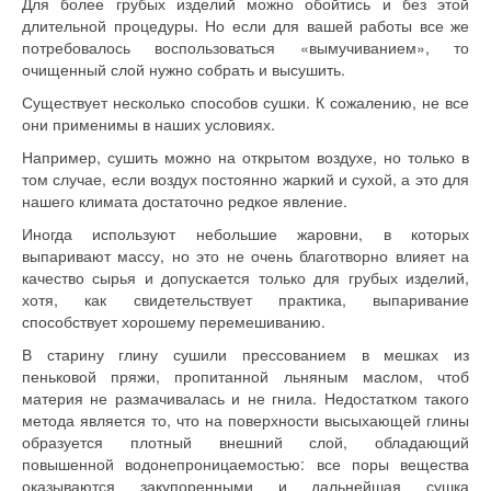
Для более грубых изделий можно обойтись и без этой
длительной процедуры. Но если для вашей работы все же
потребовалось воспользоваться «вымучиванием», то
очищенный слой нужно собрать и высушить.
Существует несколько способов сушки. К сожалению, не все
они применимы в наших условиях.
Например, сушить можно на открытом воздухе, но только в
том случае, если воздух постоянно жаркий и сухой, а это для
нашего климата достаточно редкое явление.
Иногда используют небольшие жаровни, в которых
выпаривают массу, но это не очень благотворно влияет на
качество сырья и допускается только для грубых изделий,
хотя, как свидетельствует практика, выпаривание
способствует хорошему перемешиванию.
В старину глину сушили прессованием в мешках из
пеньковой пряжи, пропитанной льня­ным маслом, чтоб
материя не размачивалась и не гнила. Недостатком такого
метода является то, что на поверхности высыхающей глины
образуется плотный внешний слой, обладающий
повышенной водонепроницаемостью: все поры вещества
оказываются закупоренными и дальнейшая сушка