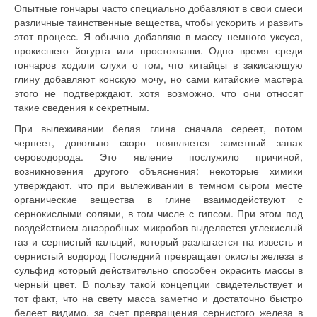
Опытные гончары часто специально добавляют в свои смеси
различные таинственные вещества, чтобы ускорить и развить
этот процесс. Я обычно добавляю в массу немного уксуса,
прокисшего йогурта или простокваши. Одно время среди
гончаров ходили слухи о том, что китайцы в закисающую
глину добавляют конскую мочу, но сами китайские мастера
этого не подтверждают, хотя возможно, что они относят
такие сведения к секретным.
При вылеживании белая глина сначала сереет, потом
чернеет, довольно скоро появляется заметный запах
сероводорода. Это явление послужило причиной,
возникновения другого объяснения: некоторые химики
утверждают, что при вылеживании в темном сыром месте
органические вещества в глине взаимодействуют с
сернокислыми солями, в том числе с гипсом. При этом под
воздействием анаэробных микробов выделяется углекислый
газ и сернистый кальций, который разлагается на известь и
сернистый водород Последний превращает окислы железа в
сульфид который действительно способен окрасить массы в
черный цвет. В пользу такой концепции свидетельствует и
тот факт, что на свету масса заметно и достаточно быстро
белеет видимо, за счет превращения сернистого железа в