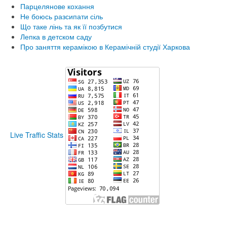
Парцелянове кохання
Не боюсь разсипати сіль
Що таке лінь та як її позбутися
Лепка в детском саду
Про заняття керамікою в Керамічній студії Харкова
Live Traffic Stats