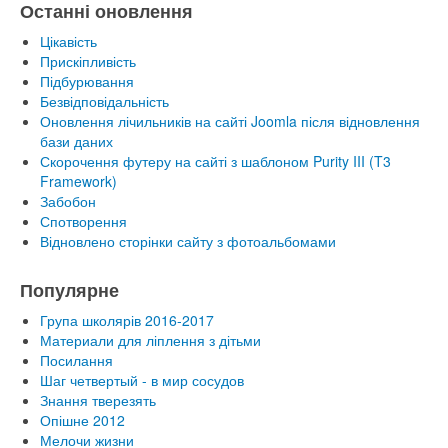
Останні оновлення
Цікавість
Прискіпливість
Підбурювання
Безвідповідальність
Оновлення лічильників на сайті Joomla після відновлення
бази даних
Скорочення футеру на сайті з шаблоном Purity III (T3
Framework)
Забобон
Спотворення
Відновлено сторінки сайту з фотоальбомами
Популярне
Група школярів 2016-2017
Материали для ліплення з дітьми
Посилання
Шаг четвертый - в мир сосудов
Знання тверезять
Опішне 2012
Мелочи жизни