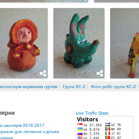
олонтерів-керівників гуртків
Група КС-2
Фото робіт групи КС-2
лярне
Live Traffic Stats
а школярів 2016-2017
риали для ліплення з дітьми
илання