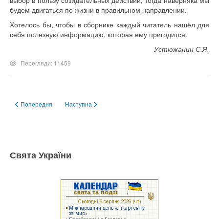
будем двигаться по жизни в правильном направлении.
Хотелось бы, чтобы в сборнике каждый читатель нашёл для
себя полезную информацию, которая ему пригодится.
Устюжанин С.Я.
Перегляди: 11459
Попередня стаття: Откуда приходит помощь
Наступна стаття: Изменение характера
Попередня
Наступна
Свята України