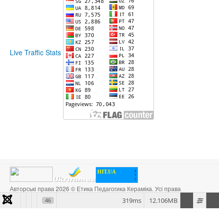
Live Traffic Stats
HIT.UA
2
7
7
Авторські права 2026 © Етика Педагогика Кераміка. Усі права
захищені. Designed by
JoomlArt.com
.
319ms
12.106MB
46