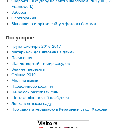
Скорочення футеру на сайті з шаблоном Purity III (T3
Framework)
Забобон
Спотворення
Відновлено сторінки сайту з фотоальбомами
Популярне
Група школярів 2016-2017
Материали для ліплення з дітьми
Посилання
Шаг четвертый - в мир сосудов
Знання тверезять
Опішне 2012
Мелочи жизни
Парцелянове кохання
Не боюсь разсипати сіль
Що таке лінь та як її позбутися
Лепка в детском саду
Про заняття керамікою в Керамічній студії Харкова