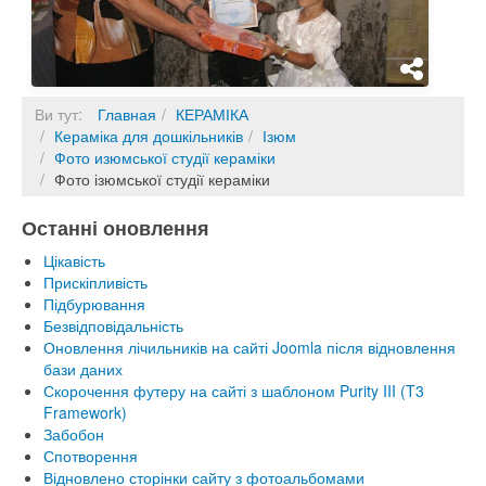
Ви тут:
Главная
КЕРАМІКА
Кераміка для дошкільників
Ізюм
Фото изюмської студії кераміки
Фото ізюмської студії кераміки
Останні оновлення
Цікавість
Прискіпливість
Підбурювання
Безвідповідальність
Оновлення лічильників на сайті Joomla після відновлення
бази даних
Скорочення футеру на сайті з шаблоном Purity III (T3
Framework)
Забобон
Спотворення
Відновлено сторінки сайту з фотоальбомами