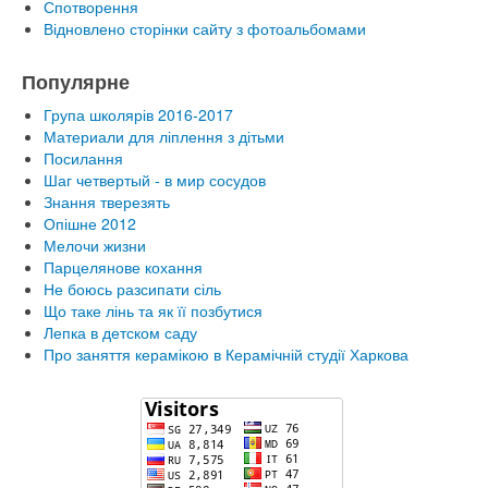
Спотворення
Відновлено сторінки сайту з фотоальбомами
Популярне
Група школярів 2016-2017
Материали для ліплення з дітьми
Посилання
Шаг четвертый - в мир сосудов
Знання тверезять
Опішне 2012
Мелочи жизни
Парцелянове кохання
Не боюсь разсипати сіль
Що таке лінь та як її позбутися
Лепка в детском саду
Про заняття керамікою в Керамічній студії Харкова