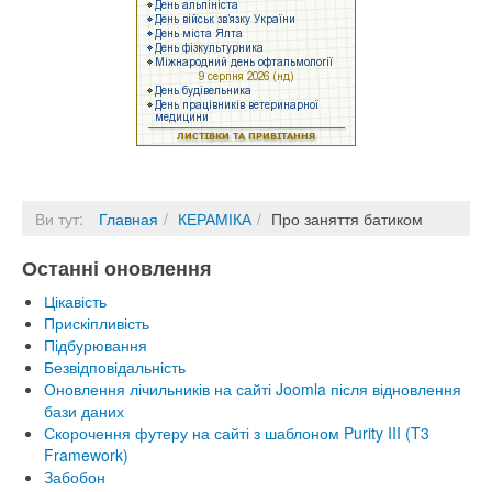
Ви тут:
Главная
КЕРАМІКА
Про заняття батиком
Останні оновлення
Цікавість
Прискіпливість
Підбурювання
Безвідповідальність
Оновлення лічильників на сайті Joomla після відновлення
бази даних
Скорочення футеру на сайті з шаблоном Purity III (T3
Framework)
Забобон