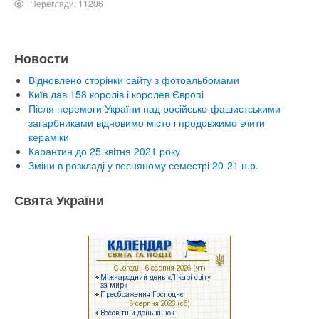
Перегляди: 11206
Новости
Відновлено сторінки сайту з фотоальбомами
Київ дав 158 королів і королев Європі
Після перемоги України над російсько-фашистськими
загарбниками відновимо місто і продовжимо вчити
кераміки
Карантин до 25 квітня 2021 року
Зміни в розкладі у весняному семестрі 20-21 н.р.
Свята України