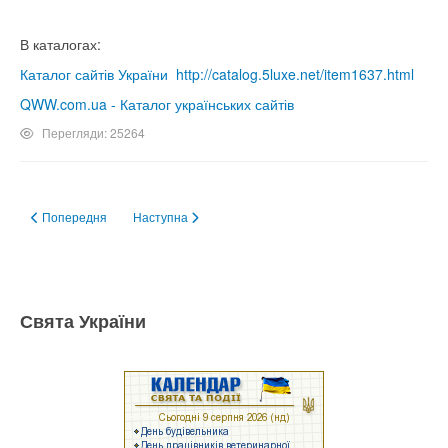
В каталогах:
Каталог сайтів України
http://catalog.5luxe.net/item1637.html
QWW.com.ua - Каталог українських сайтів
Перегляди: 25264
Попередня стаття: Посилання
Наступна стаття: Занятия по керамике в г.Изюме
Попередня
Наступна
Свята України