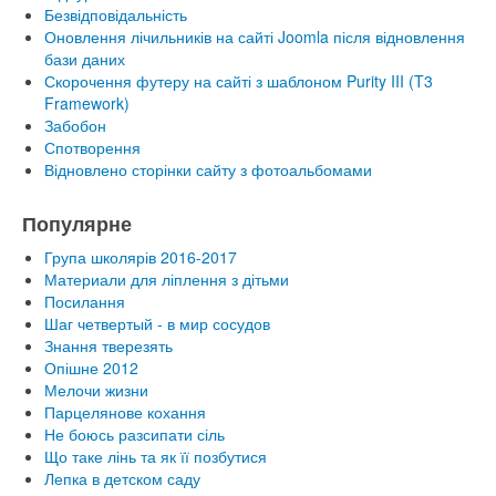
Безвідповідальність
Оновлення лічильників на сайті Joomla після відновлення
бази даних
Скорочення футеру на сайті з шаблоном Purity III (T3
Framework)
Забобон
Спотворення
Відновлено сторінки сайту з фотоальбомами
Популярне
Група школярів 2016-2017
Материали для ліплення з дітьми
Посилання
Шаг четвертый - в мир сосудов
Знання тверезять
Опішне 2012
Мелочи жизни
Парцелянове кохання
Не боюсь разсипати сіль
Що таке лінь та як її позбутися
Лепка в детском саду