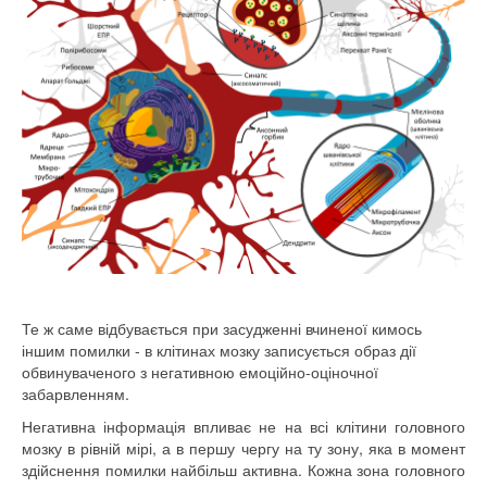
Те
ж саме відбувається
при
засудженні
вчиненої
кимось
іншим
помилки -
в
клітинах
мозку
записується
образ
дії
обвинуваченого
з негативною
емоційно
-
оціночної
забарвленням
.
Негативна інформація
впливає не
на
всі
клітини головного
мозку
в
рівній мірі
,
а
в
першу
чергу
на
ту
зону
,
яка
в
момент
здійснення помилки
найбільш
активна.
Кожна
зона
головного