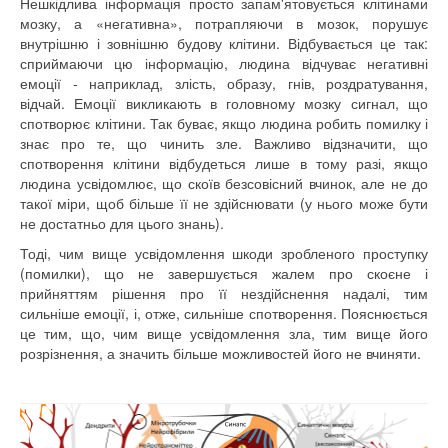
Нешкідлива
інформація
просто
запам'ятовується
клітинами
мозку
,
а «
негативна»,
потрапляючи
в
мозок
,
порушує
внутрішню
і
зовнішню
будову
клітини.
Відбувається
це
так
:
сприймаючи
цю інформацію
, людина
відчуває негативні
емоції
- наприклад
,
злість, образу
,
гнів
,
роздратування
,
відчай
.
Емоції
викликають
в
головному мозку
сигнал
,
що
спотворює
клітини.
Так
буває
,
якщо людина
робить помилку
і
знає
про те
,
що
чинить зле
.
Важливо
відзначити
,
що
спотворення
клітини
відбудеться лише
в тому разі,
якщо
людина
усвідомлює
,
що
скоїв
безсовісний
вчинок
,
але
не до
такої міри
,
щоб більше
її
не здійснювати
(у нього
може
бути
не достатньо
для
цього
знань).
Тоді
,
чим вище
усвідомлення
шкоди
зробленого
проступку
(
помилки)
, що
не завершується
жалем
про скоєне і
прийняттям рішення
про її
нездійснення
надалі
,
тим
сильніше
емоції
,
і, отже
,
сильніше
спотворення
.
Пояснюється
це тим
,
що
,
чим вище
усвідомлення
зла
,
тим
вище
його
розрізнення
,
а
значить більше
можливостей
його
не вчиняти
.