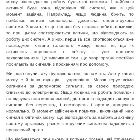
мозку відповідає
за
роботу
будь-якої системи
.
І
найбільш
активної
буде
зона
,
відповідна
тій системі
,
яка
в цей
момент
задіяна.
Наприклад
,
якщо
людина біжить
,
то
найбільш активні
кровоносна
,
дихальна
,
опорно
-
рухова
системи
.
Значить
,
якщо
під час бігу
людина
робить помилки
,
то
при
цьому
спотворюються
клітини, що відповідають
за
роботу цих
систем
.
А
з них
,
перш за все
,
спотворюються
вже
пошкоджені
клітини головного
мозку
, через те, що
їх
активність
переважає
в
зв'язку з уже
наявним
захворюванням
.
Це
викликано
тим
,
що
хворі органи
постійно
посилають
їм
сигнали з
проханням
про допомогу.
Ми
розглянули
таку функцію
клітин
,
як пам'ять
.
Але
у клітин
мозку
є й інша
функція
- управління.
Мозок
керує всіма
органами
за допомогою
сигналів
,
за своєю природою
близьких
до електричних
.
Якщо
людина не
робить помилок
і
не відчуває
негативних
емоцій
,
до органів
надходять
керуючі
сигнали
без
перешкод і спотворень
і
органи працюють
нормально
.
В
момент
здійснення помилки
,
викликаний нею
сигнал
в
клітинах
мозку
,
що відповідають за
найбільш активну
систему
організму
,
разом
з керуючим
сигналом
надходить
в
працюючий
орган
.
Що відбувається
при
цьому
в
клітинах
органів
,
які отримали