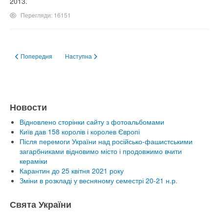
2013.
Перегляди: 16151
Попередня стаття: Сборник "Диагноз на ходу"
Наступна стаття: Що таке алкоголь
Попередня
Наступна
Новости
Відновлено сторінки сайту з фотоальбомами
Київ дав 158 королів і королев Європі
Після перемоги України над російсько-фашистськими
загарбниками відновимо місто і продовжимо вчити
кераміки
Карантин до 25 квітня 2021 року
Зміни в розкладі у весняному семестрі 20-21 н.р.
Свята України