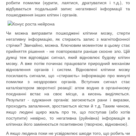
робити помилки
(
курити,
лаятися
,
дратуватися
і
т.д.)
,
то
відбувається
подальший запис
негативної інформації
та
пошкодження
інших
клітин
і органів.
Чи можна
виправити
пошкоджені
клітини
мозку
,
стерти
негативну
інформацію
,
як
стирають
запис з
магнітофонної
стрічки?
Звичайно
, можна.
Ключовим
моментом
в
цьому
стає
прийняття
рішення -
не повторювати
раніше скоєне
зло.
Цій
думці
теж відповідає
сигнал
,
який
відновлює
будову
клітин
мозку.
А
вже
потім
починає
працювати
природний
механізм
відновлення
органів і
систем
.
Відновлені
клітини
мозку
посилають
сигнали
, що
«с
тирають» інформацію
про минулі
помилки
з
нездорових
органів.
Вступник
сигнал
стає
каталізатором
зворотної реакції
:
атом
водню
в
органічному
поєднанні
встає
на
своє
місце
,
а
кисень
виділяється
.
Результат
- одужання
органів:
загоюються
рани
і
виразки
,
проходить
запалення
,
зростаються
кістки
й
т.д.
Таким
чином
,
якщо
людині щиро
жаль про те
,
що
поступав
(або
хотів
поступити
)
невірно
,
то
негативна
(
руйнівна)
інформація
в
клітинах
його
замінюється
позитивною (
творчою,
відновною
).
А
якщо людина
поки не
усвідомлює
шкоди
того
,
що робить чи