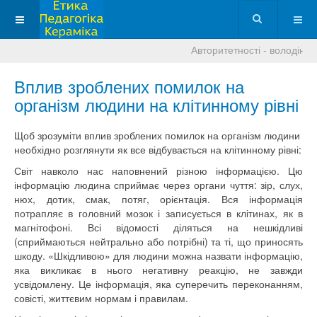
Авторитетності - володіння 
Вплив зроблених помилок на
організм людини на клітинному рівні
Щоб
зрозуміти вплив
зроблених помилок
на
організм
людини
необхідно
розглянути
як
все
відбувається
на
клітинному
рівні
:
Світ
навколо
нас
наповнений
різною інформацією
.
Цю
інформацію людина
сприймає
через органи
чуття:
зір
,
слух
,
нюх
, дотик,
смак
,
потяг
,
орієнтація
.
Вся
інформація
потрапляє
в
головний мозок і
записується
в
клітинах
,
як
в
магнітофоні
.
Всі відомості
діляться
на
нешкідливі
(
сприймаються
нейтрально
або
потрібні
) та ті, що
приносять
шкоду
.
«Шкідливою
»
для
людини
можна
назвати
інформацію
,
яка
викликає
в нього негативну
реакцію
,
не завжди
усвідомлену
.
Це
інформація
,
яка
суперечить переконанням
,
совісті
,
життєвим
нормам
і
правилам.