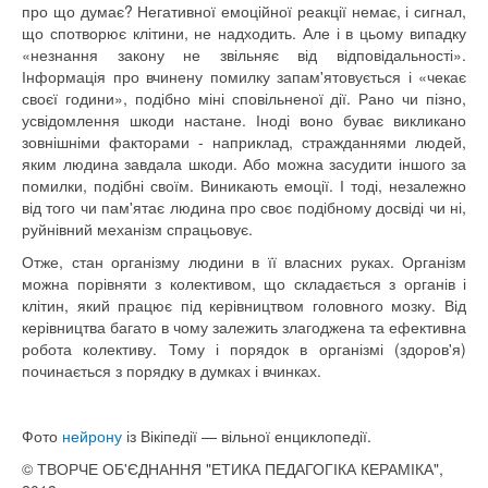
про що
думає
?
Негативної
емоційної
реакції немає
,
і
сигнал
,
що спотворює
клітини
,
не надходить.
Але
і в цьому
випадку
«
незнання
закону не
звільняє
від
відповідальності».
Інформація
про
вчинену помилку
запам'ятовується
і «
чекає
своєї години
»,
подібно
міні сповільненої
дії
.
Рано
чи пізно
,
усвідомлення
шкоди
настане
.
Іноді воно
буває
викликано
зовнішніми
факторами
- наприклад
,
стражданнями
людей
,
яким
людина завдала шкоди
.
Або
можна
засудити
іншого
за
помилки
,
подібні
своїм
.
Виникають
емоції
.
І тоді
,
незалежно
від
того
чи пам'ятає
людина
про своє
подібному
досвіді
чи ні
,
руйнівний
механізм
спрацьовує
.
Отже
,
стан організму
людини в її власних
руках.
Організм
можна
порівняти з
колективом, що складається
з органів і
клітин
,
який
працює
під
керівництвом
головного мозку.
Від
керівництва
багато в чому
залежить
злагоджена
та ефективна
робота колективу
.
Тому
і
порядок
в
організмі
(здоров'я
)
починається з
порядку в
думках
і
вчинках
.
Фото
нейрону
із Вікіпедії — вільної енциклопедії.
© ТВОРЧЕ ОБ
'
ЄДНАННЯ "ЕТИКА ПЕДАГОГІКА КЕРАМІКА",