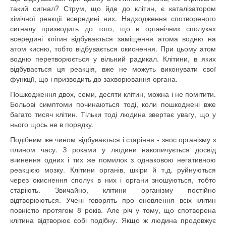
такий
сигнал?
Струм, що йде
до клітин
,
є
каталізатором
хімічної
реакції
всередині
них
.
Надходження
спотвореного
сигналу призводить
до того
,
що
в
органічних
сполуках
всередині
клітин
відбувається заміщення
атома
водню
на
атом
кисню
,
тобто
відбувається окиснення
.
При
цьому
атом
водню
перетворюється
у вільний
радикал
.
Клітини
,
в
яких
відбувається
ця
реакція
,
вже
не можуть
виконувати
свої
функції
,
що і призводить
до захворювання
органа
.
Пошкодження
двох
,
семи
,
десяти
клітин
,
можна
і не
помітити
.
Больові симптоми
починаються тоді
,
коли
пошкоджені
вже
багато тисяч
клітин
.
Тільки
тоді людина
звертає
увагу
,
що у
нього
щось
не в
порядку.
Подібним
же
чином
відбувається і
старіння -
знос
організму з
плином
часу.
З роками
у людини
накопичується
досвід
вчинення
одних
і тих
же
помилок
з однаковою
негативною
реакцією
мозку.
Клітини
органів
,
шкіри
й
т.д.
руйнуються
через окиснення
сполук
в
них
і
органи
зношуються
,
тобто
старіють
.
Звичайно
,
клітини
організму
постійно
відтворюються
.
Учені говорять
про оновлення
всіх
клітин
повністю протягом
8
років.
Але
річ у тому,
що
спотворена
клітина
відтворює
собі подібну
.
Якщо ж
людина продовжує