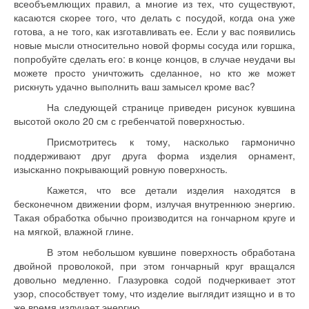
всеобъемлющих правил, а многие из тех, что существуют,
касаются скорее того, что делать с посудой, когда она уже
готова, а не того, как изготавливать ее. Если у вас появились
новые мысли относительно новой формы сосуда или горшка,
попробуйте сделать его: в конце концов, в случае неудачи вы
можете просто уничтожить сделанное, но кто же может
рискнуть удачно выполнить ваш замысел кроме вас?
На следующей странице приведен рисунок кувшина
высотой около 20 см с гребенчатой поверхностью.
Присмотритесь к тому, насколько гармонично
поддерживают друг друга форма изделия орнамент,
изысканно покрывающий ровную поверхность.
Кажется, что все детали изделия находятся в
бесконечном движении форм, излучая внутреннюю энергию.
Такая обработка обычно производится на гончарном круге и
на мягкой, влажной глине.
В этом небольшом кувшине поверхность обработана
двойной проволокой, при этом гончарный круг вращался
довольно медленно. Глазуровка содой подчеркивает этот
узор, способствует тому, что изделие выглядит изящно и в то
же время излучает энергию.