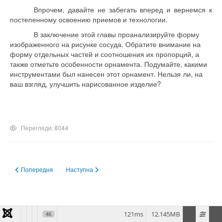
Впрочем, давайте не забегать вперед и вернемся к
постепенному освоению приемов и технологии.
В заключение этой главы проанализируйте форму
изображенного на рисунке сосуда. Обратите внимание на
форму отдельных частей и соотношения их пропорций, а
также отметьте особенности орнамента. Подумайте, какими
инструментами был нанесен этот орнамент. Нельзя ли, на
ваш взгляд, улучшить нарисованное изделие?
Перегляди: 8044
Попередня стаття: Шаг четвертый - в мир сосудов
Наступна стаття: Шаг второй - в энеолит
Попередня
Наступна
121ms
12.145MB
46
Свята України