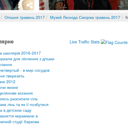
Опішня травень 2017
Музей Леоніда Сморжа травень 2017
М
лярне
Live Traffic Stats
а школярів 2016-2017
риали для ліплення з дітьми
илання
четвертый - в мир сосудов
ня тверезять
не 2012
очи жизни
елянове кохання
оюсь разсипати сіль
аке лінь та як її позбутися
а в детском саду
заняття керамікою в
мічній студії Харкова