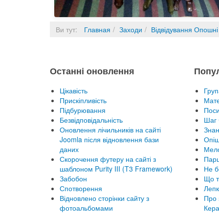
Ви тут:
Главная
Заходи
Відвідування Опошні
Останні оновлення
Попу
Цікавість
Груп
Прискіпливість
Мате
Підбурювання
Пос
Безвідповідальність
Шаг 
Оновлення лічильників на сайті
Знан
Joomla після відновлення бази
Опіш
даних
Мел
Скорочення футеру на сайті з
Парц
шаблоном Purity III (T3 Framework)
Не б
Забобон
Що т
Спотворення
Лепк
Відновлено сторінки сайту з
Про 
фотоальбомами
Кера