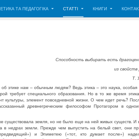
ЕТИКА ТА ПЕДАГОГІКА
СТАТТІ
КНИГИ
КОНТА
Способность выбирать есть драгоце
из свойств
Т. 
об этике нам – обычным людям? Ведь этика – это наука, особая 
орой требует специального образования. Но в то же время этика
нт культуры, элемент повседневной жизни. О чем идет речь? Пос
ассказанный древнегреческим философом Протагором в одно
е существовала земля, но не было еще на ней живых существ. И 
а в недрах земли. Прежде чем выпустить на белый свет, они пр
предвидящий») и Эпиметею («тот, кто думает после») наде