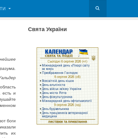
КТИ
Свята України
ннейшее
 разума.
Уальдер
область
 есть и
лушайте
именном
вот боги
иказали
лить их