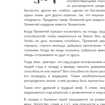
соответствующими спосо
он распределять среди
быстроты, других же, слабых, сделал он быстры
одних злаки, для других коренья, так, что хищны
плодовиты. Придумал также Эпиметей для каждого в
Эпиметей недаром зовется Эпиметеем.
Когда Прометей пришел посмотреть на плоды труда
способностей, чтобы закрепиться на Земле. Все, 
Чтобы не дать человеку погибнуть, Прометей укр
говорить, строить жилища, добывать пропитание. 
стихиями. Когда же люди пытались собраться вмес
обиды отталкивали их друг от друга.
Тогда Зевс, чувствуя, что над родом человеческим 
людей стыд и правду и вражду сменить доверием
способности или иначе? Все способности были расп
кто несведущ в медицине. Также необязательно
распределить иначе: к ним должны быть причастны 
Таков этот древний и мудрый миф. К этике, мор
задумываться над вопросом о дозволенном и недоз
В сказках и былинах герой оказывается на развил
жену, богатство, славу и т.д.), или опасности и с