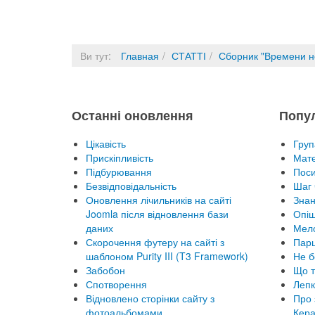
Ви тут:
Главная
СТАТТІ
Сборник "Времени н
Останні оновлення
Попу
Цікавість
Груп
Прискіпливість
Мате
Підбурювання
Пос
Безвідповідальність
Шаг 
Оновлення лічильників на сайті
Знан
Joomla після відновлення бази
Опіш
даних
Мел
Скорочення футеру на сайті з
Парц
шаблоном Purity III (T3 Framework)
Не б
Забобон
Що т
Спотворення
Лепк
Відновлено сторінки сайту з
Про 
фотоальбомами
Кера