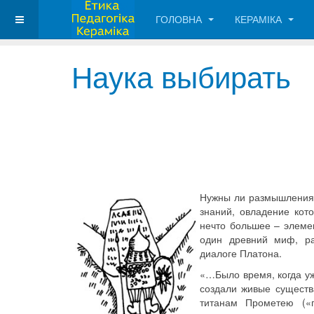
ГОЛОВНА
КЕРАМІКА
Наука выбирать
Нужны ли размышления 
знаний, овладение кот
нечто большее – элеме
один древний миф, р
диалоге Платона.
«…Было время, когда уж
создали живые существ
титанам Прометею («