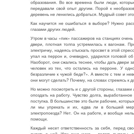
образования. Во все времена были люди, которые
передавали свой опыт другим. Порой к необразов
деревень не ленились добраться. Мудрый совет это
Как научится не ошибаться в выборе? Нужно расс
глазами других людей.
Утром в часы «пик» пассажиров на станциях очень
двери, плотная толпа устремилась к вагонам. П
электричку, надеясь отыскать просвет в этой спре
упал на перрон и, очевидно, ударился головой об
Наоборот, они сжались теснее, чтобы дать двери з
человек из тех, что остались на перроне. У одн
безразличие к чужой беде?». А вместе с тем и не
они могут сделать? Почему, на словах стремясь к д
Но можно посмотреть и с другой стороны, глазами 
опоздать на работу. Чувство долга, выработанное
поступка. В большинстве это были рабочие, которых
ли мы упрекать и их, едва ли в большей мер
электропоезда? Нет. Он на работе, и вообще нель
помощи.
Каждый несет ответственность за себя, перед св
судить о ней. Или еще хуже – делать выводы, о