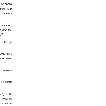
 весьма
лям или
 сказать
твенно,
амосто­
ь?
о жену,
олучить
к – зато
 своему
 Такими
ь добро,
у можно
ессии и