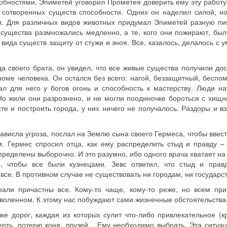
бностями. Эпиметей уговорил Прометея доверить ему эту работу.
 сотворенных существ способности. Одних он наделил силой, н
ми. Для различных видов животных придумал Эпиметей разную пи
е существа размножались медленно, а те, кого они пожирают, бы
ида существ защиту от стужи и зноя. Все, казалось, делалось с 
 своего брата, он увидел, что все живые существа получили дос
кроме человека. Он остался без всего: нагой, беззащитный, бесп
ал для него у богов огонь и способность к мастерству. Люди на
Но жили они разрознено, и не могли поодиночке бороться с хищн
те и построить города, у них ничего не получалось. Раздоры и 
нависла угроза, послал на Землю сына своего Гермеса, чтобы ввес
. Гермес спросил отца, как ему распределить стыд и правду – 
ределены выборочно. И это разумно, ибо одного врача хватает на
, чтобы все были кузнецами. Зевс ответил, что стыд и прав
все. В противном случае не существовать ни городам, ни государс
али причастны все. Кому-то чаще, кому-то реже, но всем при
воленном. К этому нас побуждают сами жизненные обстоятельства
ке дорог, каждая из которых сулит что-либо привлекательное (к
мерть, потерю коня, друзей... Ему необходимо выбрать. Эта ситуа