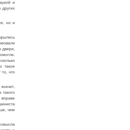
аукой и
 других
я, но и
ткрылись
рмовали
к двери,
помогли.
есколько
х такое
 то, что
 значит,
в такого
– вправе
шиниста
ше, чем
 смысла
часто и