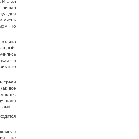
 И стал
о лишил
щу: для
ли очень
умом. Но
таточно
омощный.
учились
иками и
взаимные
ти среди
как все
 многих,
ду надо
твам».
ходится
.
расивую
ция – не