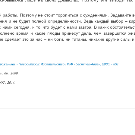
 работы. Поэтому не стоит торопиться с суждениями. Задавайте 
ия и не будет полной определённости. Ведь каждый выбор – кир
 нами сегодня, и то, что будет с нами завтра. В каких обстоятель
полнено время и какие плоды принесут дела, чем завершится жи
е сделает это за нас – ни боги, ни титаны, никакие другие силы и
стюжанина. - Новосибирск: Издательство НПФ «Бэсттек-Авиа», 2006. - 83с.
и др., 2006.
А, 2014.
дого, но не каждый знает, где его искать