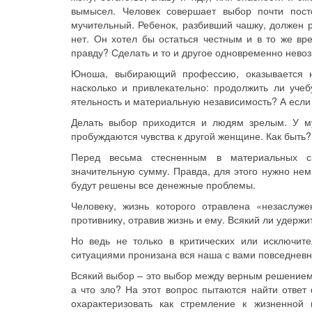
вымысел. Человек совершает выбор почти посто
мучительный. Ребенок, разбивший чашку, должен 
нет. Он хотел бы остаться честным и в то же вре
правду? Сделать и то и другое одновременно невоз
Юноша, выбирающий профессию, оказывает­ся на
насколько и привлека­тельно: продолжить ли уче
ятельность и материальную независимость? А если у
Делать выбор приходится и людям зрелым. У м
пробуждаются чувства к другой женщине. Как быть?
Перед весьма стесненным в материальных ср
значительную сумму. Правда, для этого нужно нем
будут решены все денежные проблемы.
Человеку, жизнь которого отравлена «незаслуж
противнику, отравив жизнь и ему. Всякий ли удержи
Но ведь не только в критических или исключит
ситуациями пронизана вся наша с вами повседневн
Всякий выбор – это выбор между верным решением 
а что зло? На этот вопрос пытаются найти отве
охарактеризовать как стремление к жизненной