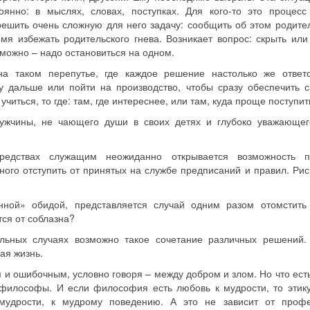
янно: в мыслях, словах, поступках. Для кого-то это процесс
решить очень сложную для него задачу: сообщить об этом родите
мя избежать родительского гнева. Возникает вопрос: скрыть или
можно – надо остановиться на одном.
 таком перепутье, где каждое решение на­столько же ответс
бу дальше или пойти на производство, чтобы сразу обеспечить с
читься, то где: там, где интереснее, или там, куда проще поступит
ужчины, не чающего души в своих детях и глубоко уважающег
едствах служащим неожиданно открывается возможность п
ного отступить от принятых на службе предписаний и правил. Рис
енной» обидой, представляется случай одним разом отомстить
тся от соблазна?
ельных случаях возможно такое сочетание различных решений.
ая жизнь.
и ошибочным, условно говоря – между добром и злом. Но что ест
т философы. И если философия есть любовь к мудрости, то этик
 мудрости, к мудрому поведению. А это не зависит от проф