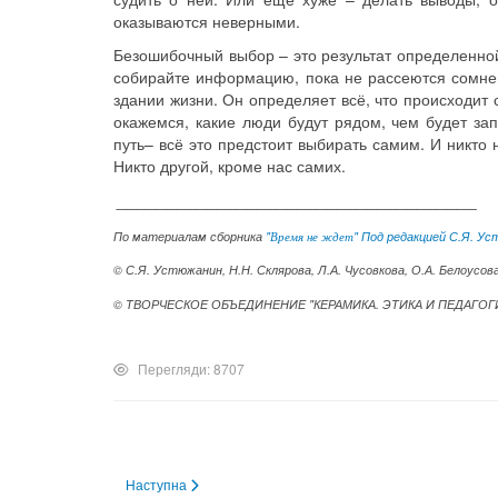
оказываются неверными.
Безошибочный выбор – это результат определенной
собирайте информацию, пока не рассеются сомнен
здании жизни. Он определяет всё, что происходит с
окажемся, какие люди будут рядом, чем будет за
путь– всё это предстоит выбирать самим. И никто н
Никто другой, кроме нас самих.
____________________________________
По материалам сборника
"
" Под редакцией С.Я. У
Время не ждет
© С.Я. Устюжанин,
Н.Н.
Склярова,
Л.А.
Чусовкова,
О.А.
Белоусова 
© ТВОРЧЕСКОЕ ОБЪЕДИНЕНИЕ "КЕРАМИКА. ЭТИКА И ПЕДАГОГИК
Перегляди: 8707
Наступна стаття: Сила жизни – эликсир, который есть у каж
Наступна