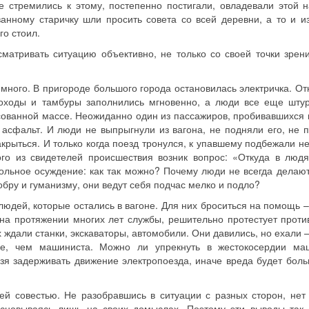
 стремились к этому, постепенно постигали, овладевали этой н
анному старичку шли просить совета со всей деревни, а то и из
го стоил.
матривать ситуацию объективно, не только со своей точки зрени
 много. В пригороде большого города остановилась электричка. О
роходы и тамбуры заполнились мгновенно, а люди все еще шту
ссованной массе. Неожиданно один из пассажиров, пробивавшихся 
 асфальт. И люди не выпрыгнули из вагона, не подняли его, не 
акрыться. И только когда поезд тронулся, к упавшему подбежали н
ого из свидетелей происшествия возник вопрос: «Откуда в людя
вольное осуждение: как так можно? Почему люди не всегда делают
обру и гуманизму, они ведут себя подчас мелко и подло?
людей, которые остались в вагоне. Для них броситься на помощь –
 на протяжении многих лет службы, решительно протестует проти
 ждали станки, экскаваторы, автомобили. Они давились, но ехали 
е, чем машиниста. Можно ли упрекнуть в жестокосердии ма
зя задерживать движение электропоезда, иначе вреда будет боль
оей совестью. Не разобравшись в ситуации с разных сторон, нет
сновываясь лишь на своих домыслах. Поэтому эти выводы так 