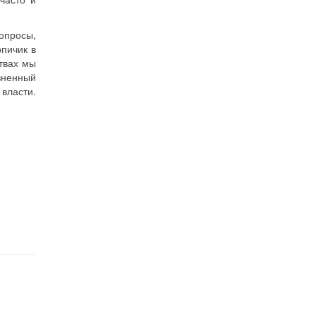
вопросы,
пичик в
ствах мы
зненный
 власти.