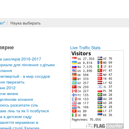
ет"
Наука выбирать
лярне
Live Traffic Stats
а школярів 2016-2017
риали для ліплення з дітьми
илання
четвертый - в мир сосудов
ня тверезять
не 2012
очи жизни
елянове кохання
оюсь разсипати сіль
аке лінь та як її позбутися
а в детском саду
заняття керамікою в
мічній студії Харкова