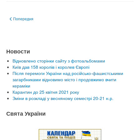
Попередня стаття: Мастер клас по гончарству на площади
Попередня
Новости
Відновлено сторінки сайту з фотоальбомами
Київ дав 158 королів і королев Європі
Після перемоги України над російсько-фашистськими
загарбниками відновимо місто і продовжимо вчити
кераміки
Карантин до 25 квітня 2021 року
Зміни в розкладі у весняному семестрі 20-21 н.р.
Свята України