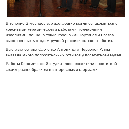
В течение 2 месяцев все желающие могли ознакомиться с
красивыми керамическими работами, гончарными
изделиями, панно, а также красивыми картинами цветов
выполненных методом ручной росписи на ткане - батик.
Выставка батика Савченко Антонины и Червоной Анны
вызвала много положительных отзывов у посетителей музея.
Работы Керамической студии также восхитили посетителй
своим разнообразием и интересными формами.