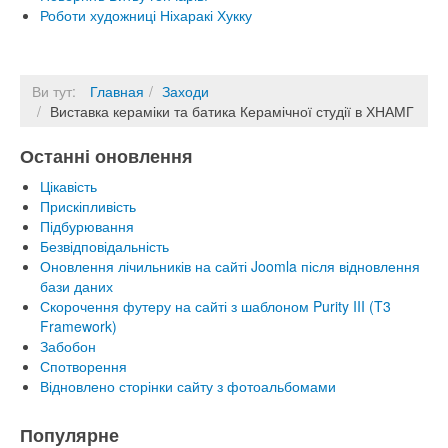
Роботи художниці Ніхаракі Хукку
Ви тут:
Главная
Заходи
Виставка кераміки та батика Керамічної студії в ХНАМГ
Останні оновлення
Цікавість
Прискіпливість
Підбурювання
Безвідповідальність
Оновлення лічильників на сайті Joomla після відновлення
бази даних
Скорочення футеру на сайті з шаблоном Purity III (T3
Framework)
Забобон
Спотворення
Відновлено сторінки сайту з фотоальбомами
Популярне