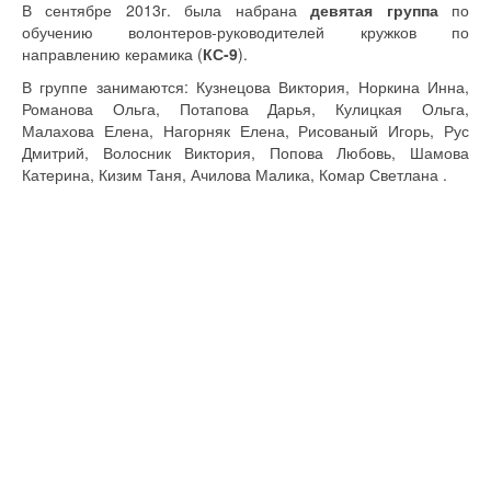
В сентябре 2013г. была набрана
девятая группа
по
обучению волонтеров-руководителей кружков по
направлению керамика (
КС-9
).
В группе занимаются: Кузнецова Виктория, Норкина Инна,
Романова Ольга, Потапова Дарья, Кулицкая Ольга,
Малахова Елена, Нагорняк Елена, Рисованый Игорь, Рус
Дмитрий, Волосник Виктория, Попова Любовь, Шамова
Катерина, Кизим Таня, Ачилова Малика, Комар Светлана .