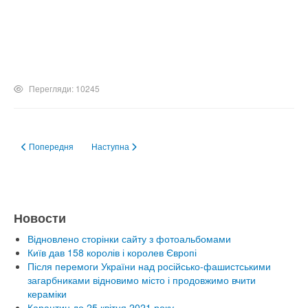
Перегляди: 10245
Попередня стаття: Группа КС-10 (2014)
Наступна стаття: Лепка замков объемных и гончарство
Попередня
Наступна
Новости
Відновлено сторінки сайту з фотоальбомами
Київ дав 158 королів і королев Європі
Після перемоги України над російсько-фашистськими
загарбниками відновимо місто і продовжимо вчити
кераміки
Карантин до 25 квітня 2021 року