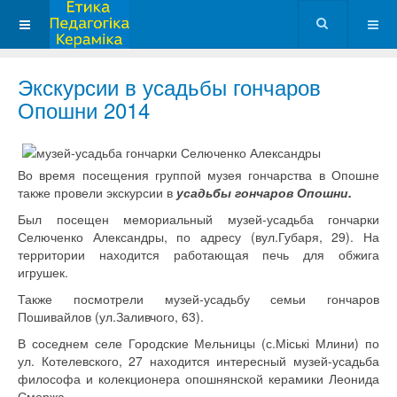
Экскурсии в усадьбы гончаров
Опошни 2014
Во время посещения группой музея гончарства в Опошне
также провели экскурсии в
усадьбы гончаров Опошни.
Был посещен мемориальный музей-усадьба гончарки
Селюченко Александры, по адресу (вул.Губаря, 29). На
территории находится работающая печь для обжига
игрушек.
Также посмотрели
музей-усадьбу семьи гончаров
Пошивайлов (ул.Заливчого, 63).
В соседнем селе Городские Мельницы (с.Міські Млини) по
ул. Котелевского, 27 находится интересный музей-усадьба
философа и колекционера опошнянской керамики Леонида
Сморжа.