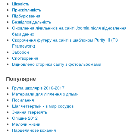
Цікавість
Прискіпливість
Підбурювання
Безвідповідальність
Оновлення лічильників на сайті Joomla після відновлення
бази даних
Скорочення футеру на сайті з шаблоном Purity III (T3
Framework)
Забобон
Спотворення
Відновлено сторінки сайту з фотоальбомами
Популярне
Група школярів 2016-2017
Материали для ліплення з дітьми
Посилання
Шаг четвертый - в мир сосудов
Знання тверезять
Опішне 2012
Мелочи жизни
Парцелянове кохання