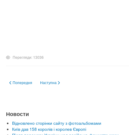
Перегляди: 13036
Попередня стаття: Экскурсия в Опошню в 2014
Наступна стаття: Экскурсия керамической студии в О
Попередня
Наступна
Новости
Відновлено сторінки сайту з фотоальбомами
Київ дав 158 королів і королев Європі