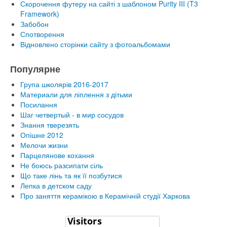
Скорочення футеру на сайті з шаблоном Purity III (T3
Framework)
Забобон
Спотворення
Відновлено сторінки сайту з фотоальбомами
Популярне
Група школярів 2016-2017
Материали для ліплення з дітьми
Посилання
Шаг четвертый - в мир сосудов
Знання тверезять
Опішне 2012
Мелочи жизни
Парцелянове кохання
Не боюсь разсипати сіль
Що таке лінь та як її позбутися
Лепка в детском саду
Про заняття керамікою в Керамічній студії Харкова