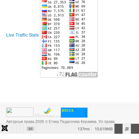
Live Traffic Stats
HIT.UA
2
5
5
Авторські права 2026 © Етика Педагогика Кераміка. Усі права
захищені. Designed by
JoomlArt.com
.
137ms
10.619MB
84