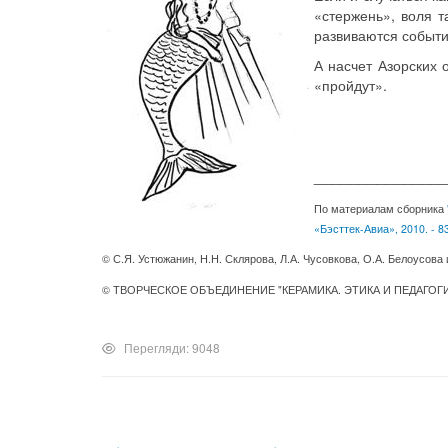
«стержень», воля 
развиваются событи
А насчет Азорских 
«пройдут».
______________
По материалам сборника
«Бэсттек-Авиа», 2010. - 8
© С.Я. Устюжанин,
Н.Н.
Склярова,
Л.А.
Чусовкова,
О.А.
Белоусова и
© ТВОРЧЕСКОЕ ОБЪЕДИНЕНИЕ "КЕРАМИКА. ЭТИКА И ПЕДАГОГИК
Перегляди: 9048