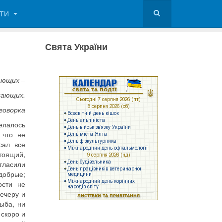
КТИ
Свята України
ающих –
пающих.
говорка
елалось
 что не
сал все
тоящий,
игласили
добрые;
ости не
вечеру и
рыба, ни
 скоро и