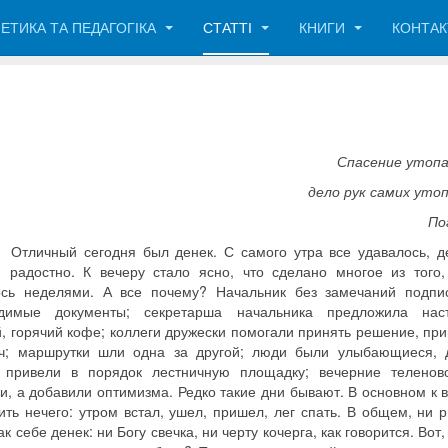
ЕТИКА ТА ПЕДАГОГІКА
СТАТТІ
КНИГИ
КОНТА
Спасение утоп
дело рук самих уто
По
Отличный сегодня был денек. С самого утра все удавалось, д
, радостно. К вечеру стало ясно, что сделано многое из того,
сь неделями. А все почему? Начальник без замечаний подпи
димые документы; секретарша начальника предложила нас
й, горячий кофе; коллеги дружески помогали принять решение, пр
ч; маршрутки шли одна за другой; люди были улыбающиеся, 
 привели в порядок лестничную площадку; вечерние теленов
и, а добавили оптимизма. Редко такие дни бывают. В основном к 
ить нечего: утром встал, ушел, пришел, лег спать. В общем, ни 
ак себе денек: ни Богу свечка, ни черту кочерга, как говорится. Вот,