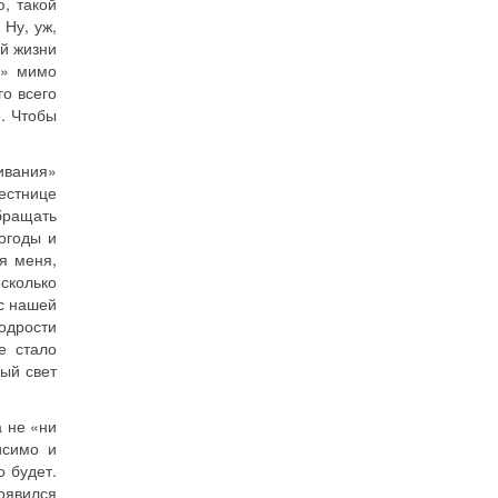
, такой
 Ну, уж,
ой жизни
и» мимо
го всего
е. Чтобы
ивания»
лестнице
обращать
огоды и
я меня,
сколько
 с нашей
одрости
е стало
ный свет
а не «ни
исимо и
о будет.
появился