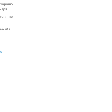
 хорошо
 зря.
 меня не
ин М.С.
ПФ