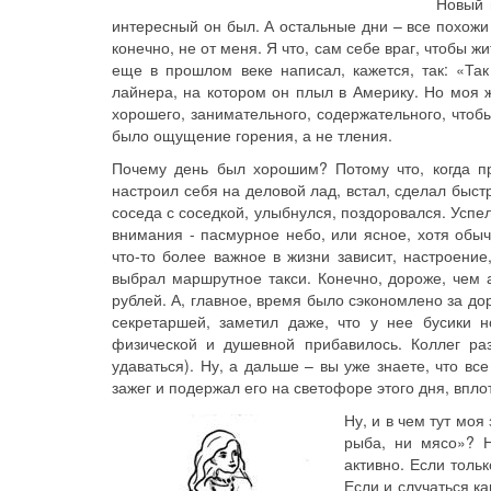
Новый 
интересный он был. А остальные дни – все похожи о
конечно, не от меня. Я что, сам себе враг, чтобы жи
еще в прошлом веке написал, кажется, так: «Та
лайнера, на котором он плыл в Америку. Но моя ж
хорошего, занимательного, содержательного, чтоб
было ощущение горения, а не тления.
Почему день был хорошим? Потому что, когда пр
настроил себя на деловой лад, встал, сделал быстр
соседа с соседкой, улыбнулся, поздоровался. Успел
внимания - пасмурное небо, или ясное, хотя обыч
что-то более важное в жизни зависит, настроение
выбрал маршрутное такси. Конечно, дороже, чем 
рублей. А, главное, время было сэкономлено за д
секретаршей, заметил даже, что у нее бусики 
физической и душевной прибавилось. Коллег р
удаваться). Ну, а дальше – вы уже знаете, что все
зажег и подержал его на светофоре этого дня, вплот
Ну, и в чем тут моя
рыба, ни мясо»? Н
активно. Если тольк
Если и случаться ка