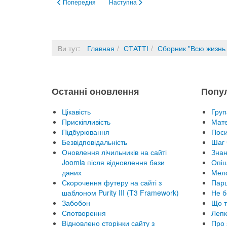
Попередня стаття: О сетевом маркетинге
Наступна стаття: Надо жить!
Попередня
Наступна
Ви тут:
Главная
СТАТТІ
Сборник "Всю жизнь
Останні оновлення
Попу
Цікавість
Груп
Прискіпливість
Мате
Підбурювання
Пос
Безвідповідальність
Шаг 
Оновлення лічильників на сайті
Знан
Joomla після відновлення бази
Опіш
даних
Мел
Скорочення футеру на сайті з
Парц
шаблоном Purity III (T3 Framework)
Не б
Забобон
Що т
Спотворення
Лепк
Відновлено сторінки сайту з
Про 