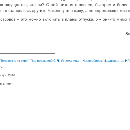
так ощущается, что ли? С ней жить интереснее, быстрее и более
я, я становлюсь другим. Наконец-то я живу, а не «проживаю» жизнь
островов – это можно включить в планы отпуска. Уж они-то мимо
Бо
______________________
"
" Под редакцией С.Я. Устюжанина. - Новосибирск: Издательство Н
Всю жизнь на цепи
3с.
 др., 2010.
А, 2013.