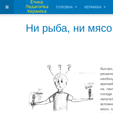
ГОЛОВНА
КЕРАМІКА
Ни рыба, ни мясо
быстро
решало
необхо
крепки
на лан
соседи
запугал
вспомн
мясо, т