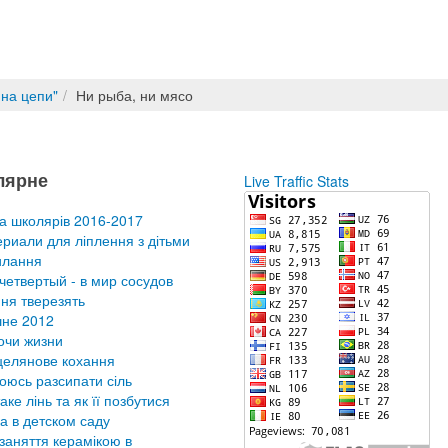
 на цепи"
Ни рыба, ни мясо
лярне
Live Traffic Stats
а школярів 2016-2017
риали для ліплення з дітьми
илання
четвертый - в мир сосудов
ня тверезять
не 2012
очи жизни
елянове кохання
оюсь разсипати сіль
аке лінь та як її позбутися
а в детском саду
заняття керамікою в