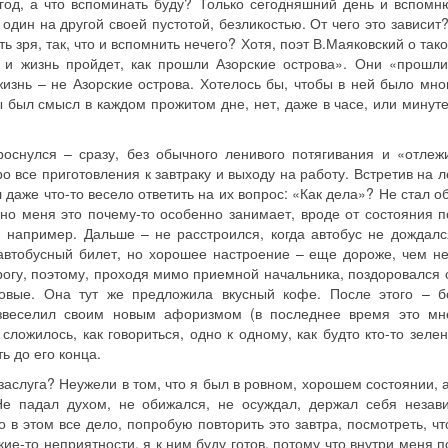
год, а что вспоминать буду? Только сегодняшний день и вспомню
дин на другой своей пустотой, безликостью. От чего это зависит?
ть зря, так, что и вспомнить нечего? Хотя, поэт В.Маяковский о так
к и жизнь пройдет, как прошли Азорские острова». Они «прошл
изнь – не Азорские острова. Хотелось бы, чтобы в ней было мно
ы был смысл в каждом прожитом дне, нет, даже в часе, или минут
оснулся – сразу, без обычного ленивого потягивания и «отлеж
о все приготовления к завтраку и выходу на работу. Встретив на 
 даже что-то весело ответить на их вопрос: «Как дела»? Не стал 
но меня это почему-то особенно занимает, вроде от состояния п
, например. Дальше – не расстроился, когда автобус не дождалс
автобусный билет, но хорошее настроение – еще дороже, чем не
орогу, поэтому, проходя мимо приемной начальника, поздоровался
новые. Она тут же предложила вкусный кофе. После этого – б
азвеселил своим новым афоризмом (в последнее время это мн
 сложилось, как говориться, одно к одному, как будто кто-то зеле
ь до его конца.
 заслуга? Неужели в том, что я был в ровном, хорошем состоянии, 
е падал духом, не обижался, не осуждал, держал себя незав
о в этом все дело, попробую повторить это завтра, посмотреть, чт
кие-то неприятности, я к ним буду готов, потому что внутри меня 