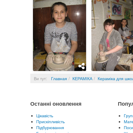
Ви тут:
Главная
КЕРАМІКА
Кераміка для шко
Останні оновлення
Попу
Цікавість
Груп
Прискіпливість
Мате
Підбурювання
Пос