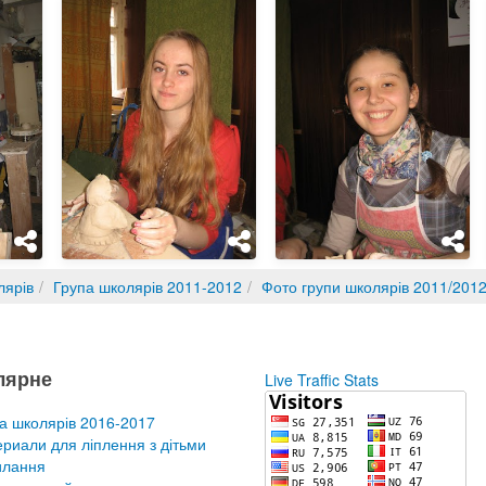
лярів
Група школярів 2011-2012
Фото групи школярів 2011/2012
лярне
Live Traffic Stats
а школярів 2016-2017
риали для ліплення з дітьми
илання