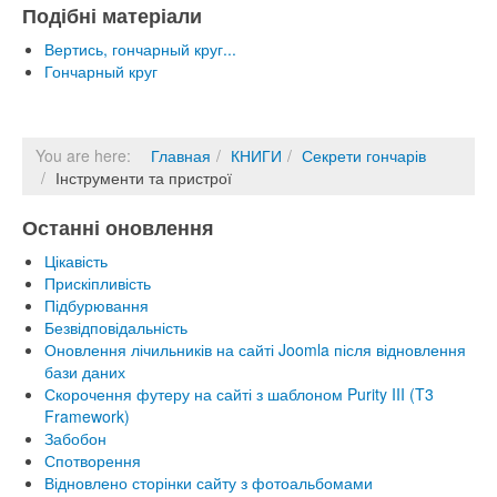
Подібні матеріали
Вертись, гончарный круг...
Гончарный круг
You are here:
Главная
КНИГИ
Секрети гончарів
Інструменти та пристрої
Останні оновлення
Цікавість
Прискіпливість
Підбурювання
Безвідповідальність
Оновлення лічильників на сайті Joomla після відновлення
бази даних
Скорочення футеру на сайті з шаблоном Purity III (T3
Framework)
Забобон
Спотворення
Відновлено сторінки сайту з фотоальбомами