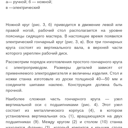
а— ручной; б — ножной;
в —электрический
Ножной круг (рис. 3, б) приводится в движение левой или
правой ногой, рабочий стол располагается на уровне
поясницы сидящего мастера. В настоящее время появился
электрический гончарный круг (рис. 3, в). Все три гончарных
круга состоят из вертикального вала, в верхней части
которого укреплен рабочий диск.
Рассмотрим порядок изготовления простого гончарного круга
с электроприводом. Размеры деталей зависят от
применяемого электродвигателя и величины изделия. Стол и
ножки станка изготовьте из доски толщиной 40—50 мм и
соедините шипами наклею. Конструкция должна быть
прочной.
Наиболее сложная часть гончарного круга — узел
вертикальной оси с подшипниками (рис. 4). Этот узел
состоит из металлического корпуса (4), в котором
установлена вертикальная ось (1), вращающаяся на двух
подшипниках (9). Между кругом (2) и столом (10) станка
находится фланец (3), который крепится к крышке стола