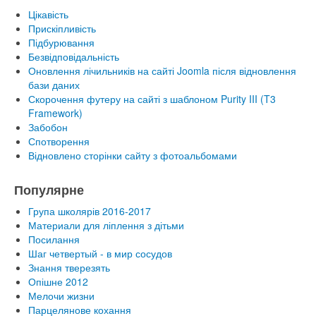
Цікавість
Прискіпливість
Підбурювання
Безвідповідальність
Оновлення лічильників на сайті Joomla після відновлення
бази даних
Скорочення футеру на сайті з шаблоном Purity III (T3
Framework)
Забобон
Спотворення
Відновлено сторінки сайту з фотоальбомами
Популярне
Група школярів 2016-2017
Материали для ліплення з дітьми
Посилання
Шаг четвертый - в мир сосудов
Знання тверезять
Опішне 2012
Мелочи жизни
Парцелянове кохання